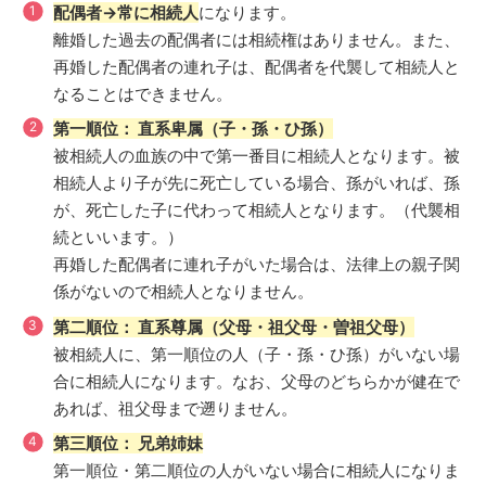
配偶者→常に相続人
になります。
離婚した過去の配偶者には相続権はありません。また、
再婚した配偶者の連れ子は、配偶者を代襲して相続人と
なることはできません。
第一順位： 直系卑属（子・孫・ひ孫）
被相続人の血族の中で第一番目に相続人となります。被
相続人より子が先に死亡している場合、孫がいれば、孫
が、死亡した子に代わって相続人となります。（代襲相
続といいます。）
再婚した配偶者に連れ子がいた場合は、法律上の親子関
係がないので相続人となりません。
第二順位： 直系尊属（父母・祖父母・曽祖父母）
被相続人に、第一順位の人（子・孫・ひ孫）がいない場
合に相続人になります。なお、父母のどちらかが健在で
あれば、祖父母まで遡りません。
第三順位： 兄弟姉妹
第一順位・第二順位の人がいない場合に相続人になりま