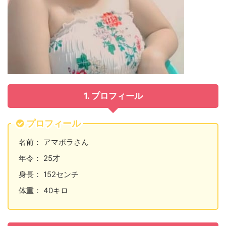
1. プロフィール
プロフィール
名前： アマポラさん
年令： 25才
身長： 152センチ
体重： 40キロ