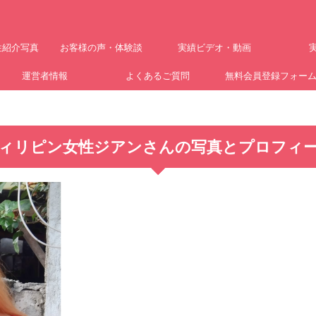
性紹介写真
お客様の声・体験談
実績ビデオ・動画
運営者情報
よくあるご質問
無料会員登録フォー
ィリピン女性ジアンさんの写真とプロフィ