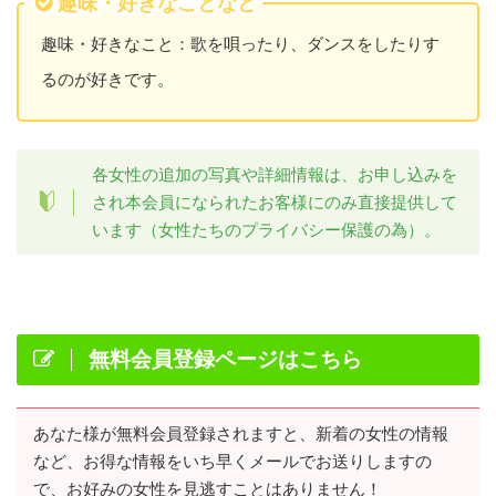
趣味・好きなことなど
趣味・好きなこと：歌を唄ったり、ダンスをしたりす
るのが好きです。
各女性の追加の写真や詳細情報は、お申し込みを
され本会員になられたお客様にのみ直接提供して
います（女性たちのプライバシー保護の為）。
無料会員登録ページはこちら
あなた様が無料会員登録されますと、新着の女性の情報
など、お得な情報をいち早くメールでお送りしますの
で、お好みの女性を見逃すことはありません！