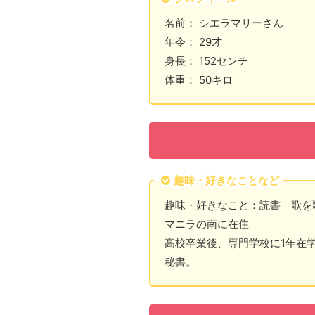
名前： シエラマリーさん
年令： 29才
身長： 152センチ
体重： 50キロ
趣味・好きなことなど
趣味・好きなこと：読書 歌を
マニラの南に在住
高校卒業後、専門学校に1年在
秘書。