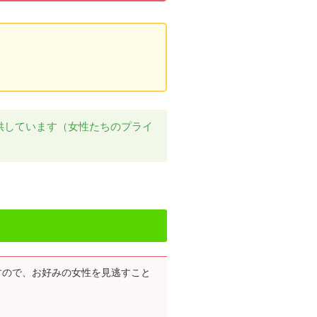
供しています（女性たちのプライ
すので、お好みの女性を見逃すこと