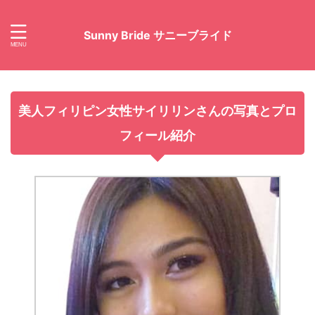
Sunny Bride サニーブライド
美人フィリピン女性サイリリンさんの写真とプロ
フィール紹介