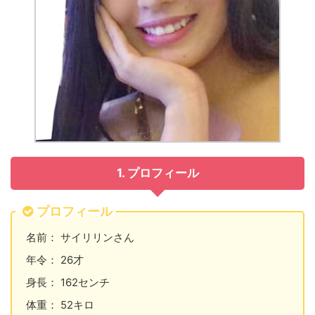
1. プロフィール
プロフィール
名前： サイリリンさん
年令： 26才
身長： 162センチ
体重： 52キロ