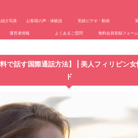
性紹介写真
お客様の声・体験談
実績ビデオ・動画
運営者情報
よくあるご質問
無料会員登録フォー
料で話す国際通話方法】 | 美人フィリピン女
ド