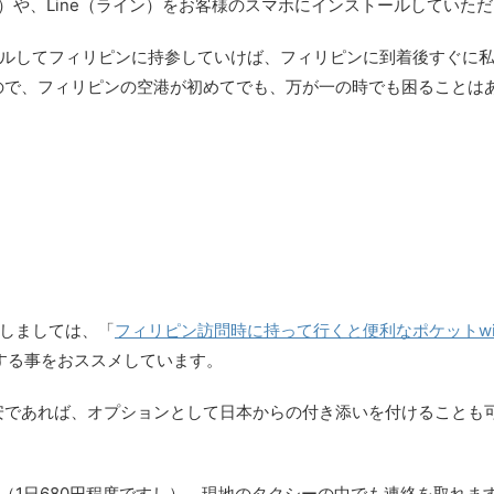
バー）や、Line（ライン）をお客様のスマホにインストールしていた
ンタルしてフィリピンに持参していけば、フィリピンに到着後すぐに
ので、フィリピンの空港が初めてでも、万が一の時でも困ることは
関しましては、「
フィリピン訪問時に持って行くと便利なポケットwif
ルする事をおススメしています。
安であれば、オプションとして日本からの付き添いを付けることも
けば（1日680円程度ですし）、現地のタクシーの中でも連絡を取れ